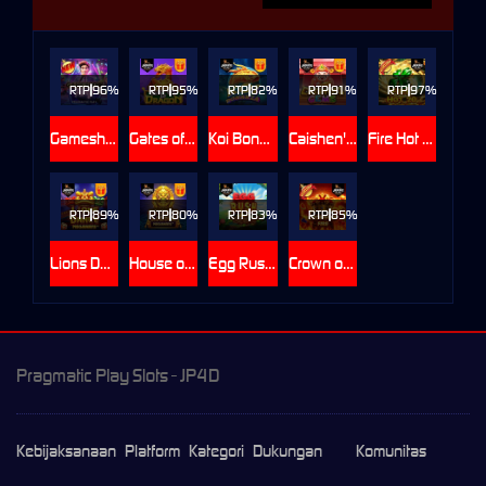
RTP
96%
RTP
95%
RTP
82%
RTP
91%
RTP
97%
Gameshow Party Jackpot Play
Gates of Dragon Jackpot Play
Koi Bonanza Jackpot Play
Caishen's Gems Jackpot Play
Fire Hot 20 Jackpot Play
RTP
89%
RTP
80%
RTP
83%
RTP
85%
Lions Dance Megaways Jackpot Play
House of Lions Megaways Jackpot Play
Egg Rush Jackpot Play
Crown of Fire Jackpot Play
Pragmatic Play Slots - JP4D
Kebijaksanaan
Platform
Kategori
Dukungan
Komunitas