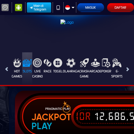
Main di
MASUK
DAFTAR
Telegram
HOT
SLOTS
LIVE
RACE
TOGEL
OLAHRAGA
CRASH
ARCADE
POKER
E-
SABUN
GAMES
CASINO
GAME
SPORTS
AYAM
IDR
12,686,
JACKPOT
PLAY