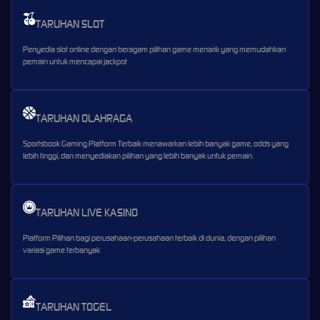
TARUHAN SLOT
Penyedia slot online dengan beragam pilihan game menarik yang memudahkan
pemain untuk mencapai jackpot
TARUHAN OLAHRAGA
Sportsbook Gaming Platform Terbaik menawarkan lebih banyak game, odds yang
lebih tinggi, dan menyediakan pilihan yang lebih banyak untuk pemain.
TARUHAN LIVE KASINO
Platform Pilihan bagi perusahaan-perusahaan terbaik di dunia, dengan pilihan
variasi game terbanyak
TARUHAN TOGEL