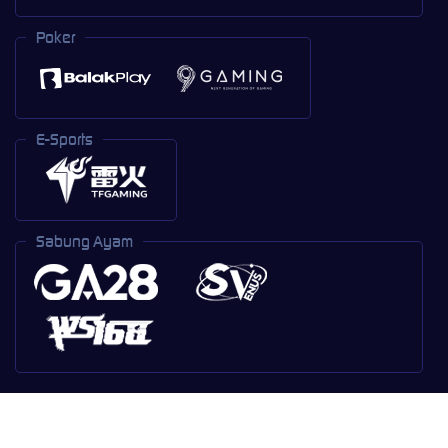
Poker
E-Sports
Sabung Ayam