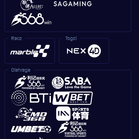
Race
Togel
Olahraga