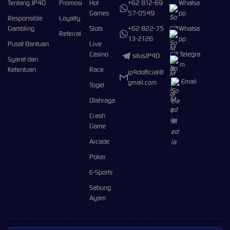
Tentang JP4D
Promosi
Hot
+62 812-69
Whatsa
Games
57-0549
pp
Responsible
Loyalty
Gambling
Slots
+62 822-75
Whatsa
Referral
13-2126
pp
Pusat Bantuan
Live
Casino
Telegra
situsJP4D
Syarat dan
m
Ketentuan
Race
jp4dofficial@
Email
gmail.com
Togel
Olahraga
Crash
Game
Arcade
Poker
E-Sports
Sabung
Ayam