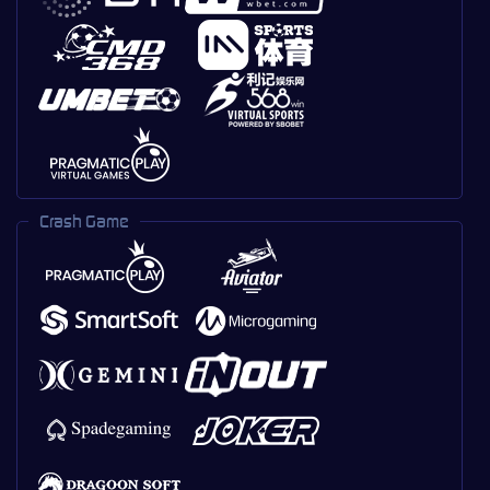
Crash Game