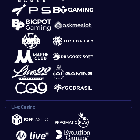
Live Casino