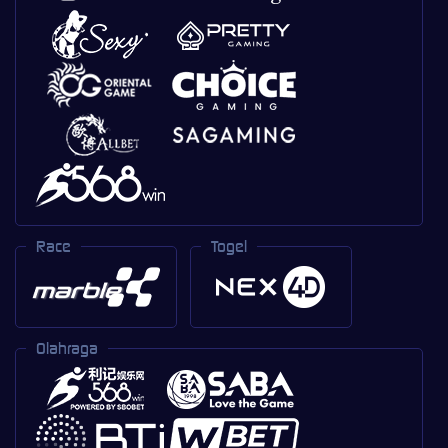
Race
Togel
Olahraga