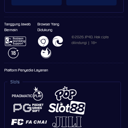
Tanggung Jawab
Browser Yang
Bermain
Didukung
©2026 JP4D. Hak cipta
dilindungi | 18+
Platform Penyedia Layanan
Slots