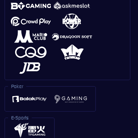
Poker
E-Sports