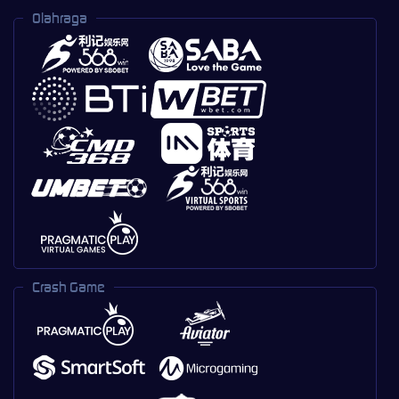
Olahraga
Crash Game