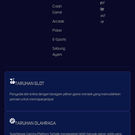
Crash
Game
Arcade
Poker
E-Sports
Sabung
Ayam
TARUHAN SLOT
Penyedia slot online dengan beragam pilihan game menarik yang memudahkan
pemain untuk mencapai jackpot
TARUHAN OLAHRAGA
Sportsbook Gaming Platform Terbaik menawarkan lebih banyak game, odds yang