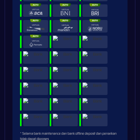
* Selama bank maintenance dan bank offline deposit dan penarikan
tidak dapat diproses