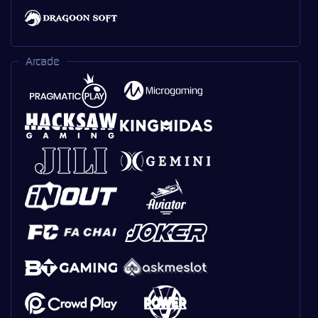
Arcade