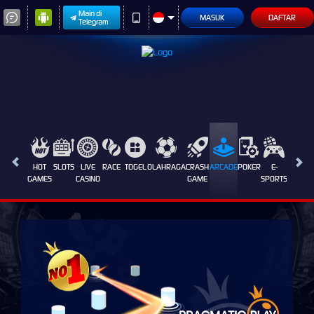
Main di
MASUK
DAFTAR
Telegram
HOT
SLOTS
LIVE
RACE
TOGEL
OLAHRAGA
CRASH
ARCADE
POKER
E-
SABUN
GAMES
CASINO
GAME
SPORTS
AYAM