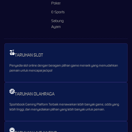
Poker
E-Sports
Sabung
Ayam
TARUHAN SLOT
Penyedia slot online dengan beragam pilihan game menarik yang memudahkan
pemain untuk mencapai jackpot
TARUHAN OLAHRAGA
Sportsbook Gaming Platform Terbaik menawarkan lebih banyak game, odds yang
lebih tinggi, dan menyediakan pilihan yang lebih banyak untuk pemain.