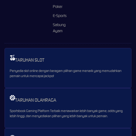
Poker
E-Sports
Sabung
Ayam
TARUHAN SLOT
Penyedia slot online dengan beragam pilihan game menarik yang memudahkan
pemain untuk mencapai jackpot
TARUHAN OLAHRAGA
Sportsbook Gaming Platform Terbaik menawarkan lebih banyak game, odds yang
lebih tinggi, dan menyediakan pilihan yang lebih banyak untuk pemain.