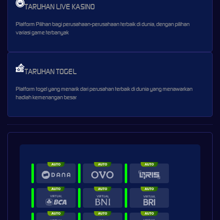
TARUHAN LIVE KASINO
Platform Pilihan bagi perusahaan-perusahaan terbaik di dunia, dengan pilihan
variasi game terbanyak
TARUHAN TOGEL
Platform togel yang menarik dari perusahan terbaik di dunia yang menawarkan
hadiah kemenangan besar